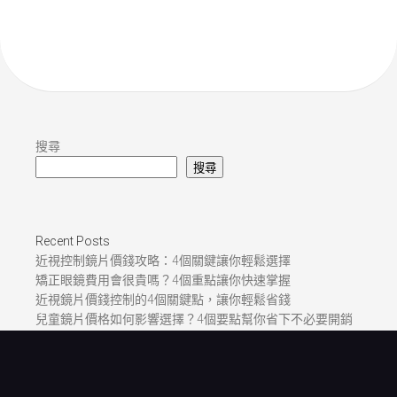
搜尋
搜尋
Recent Posts
近視控制鏡片價錢攻略：4個關鍵讓你輕鬆選擇
矯正眼鏡費用會很貴嗎？4個重點讓你快速掌握
近視鏡片價錢控制的4個關鍵點，讓你輕鬆省錢
兒童鏡片價格如何影響選擇？4個要點幫你省下不必要開銷
兒童配眼鏡價格怎麼算？4個主題幫你解惑