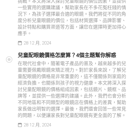
挑戰。本文將深入探討兒童眼鏡的價位因素，並提供
一些實用的選購建議，幫助家長在不多花冤枉錢的情
況下，為孩子選擇最合適的眼鏡。我們將從不同的角
度分析兒童眼鏡的價位，包括材質選擇、品牌影響、
設計特點和購買渠道等方面，讓您在選擇時更加得心
應手。
28 12 月, 2024
兒童配眼鏡價格怎麼算？4個主題幫你解惑
在現代社會中，隨著電子產品的普及，越來越多的兒
童需要佩戴眼鏡來矯正視力。對於家長來說，了解兒
童配眼鏡的價格是非常重要的，這不僅關係到家庭的
經濟負擔，也關係到孩子的視力健康。本文將深入探
討兒童配眼鏡的價格組成因素，包括鏡片、鏡框、品
牌等，並提供一些選擇的建議。此外，我們也會分析
不同地區和不同類型的眼鏡店在價格上的差異，幫助
家長做出明智的選擇。最後，我們還會回答一些常見
的問題，以便讓家長對兒童配眼鏡有更全面的了解。
28 12 月, 2024