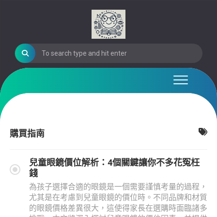
Skip
to
content
購買指南
兒童眼鏡價位解析：4個關鍵讓你不多花冤枉
錢
為孩子選擇合適的眼鏡是一個需要謹慎考量的過程，
尤其是在考慮到兒童眼鏡的價位時。不同品牌和材質
的眼鏡價格差異很大，這使得家長在選購時面臨諸多