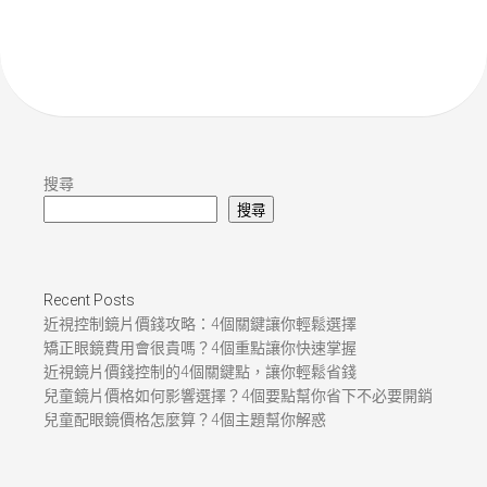
搜尋
搜尋
Recent Posts
近視控制鏡片價錢攻略：4個關鍵讓你輕鬆選擇
矯正眼鏡費用會很貴嗎？4個重點讓你快速掌握
近視鏡片價錢控制的4個關鍵點，讓你輕鬆省錢
兒童鏡片價格如何影響選擇？4個要點幫你省下不必要開銷
兒童配眼鏡價格怎麼算？4個主題幫你解惑