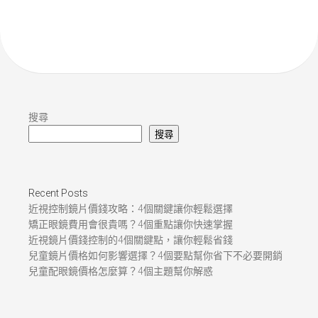
搜尋
搜尋
Recent Posts
近視控制鏡片價錢攻略：4個關鍵讓你輕鬆選擇
矯正眼鏡費用會很貴嗎？4個重點讓你快速掌握
近視鏡片價錢控制的4個關鍵點，讓你輕鬆省錢
兒童鏡片價格如何影響選擇？4個要點幫你省下不必要開銷
兒童配眼鏡價格怎麼算？4個主題幫你解惑