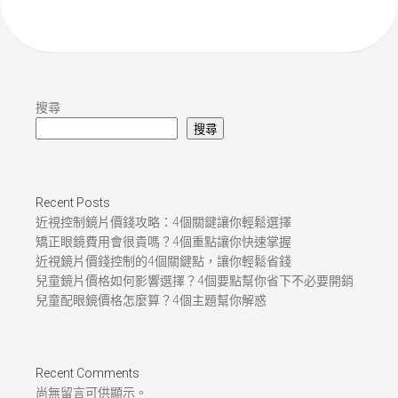
搜尋
搜尋
Recent Posts
近視控制鏡片價錢攻略：4個關鍵讓你輕鬆選擇
矯正眼鏡費用會很貴嗎？4個重點讓你快速掌握
近視鏡片價錢控制的4個關鍵點，讓你輕鬆省錢
兒童鏡片價格如何影響選擇？4個要點幫你省下不必要開銷
兒童配眼鏡價格怎麼算？4個主題幫你解惑
Recent Comments
尚無留言可供顯示。