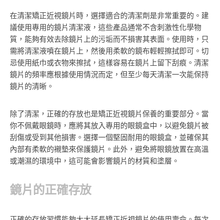
在清潔矯正近視鏡片時，選擇適合的清潔劑是非常重要的。建
議使用專用的鏡片清潔液，這些產品通常不含刺激性化學物
質，能夠有效去除鏡片上的污垢而不損害其表面。使用時，只
需將清潔液噴在鏡片上，然後用柔軟的鏡布輕輕擦拭即可。切
忌使用紙巾或衣物來擦拭，這樣容易在鏡片上留下刮痕。清潔
鏡片的頻率應根據使用情況而定，但至少每天清潔一次能保持
鏡片的清晰。
除了清潔，正確的存放也是矯正近視鏡片保養的重要部分。當
你不佩戴眼鏡時，應將其放入專用的眼鏡盒中，以避免鏡片被
刮傷或受到其他損害。選擇一個堅固耐用的眼鏡盒，並確保其
內部有柔軟的襯墊來保護鏡片。此外，避免將眼鏡放置在高溫
或潮濕的環境中，這可能會影響鏡片的材質和塗層。
鏡片的正確存放
正確的存放習慣能夠大大延長矯正近視鏡片的使用壽命。每次