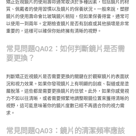
矯正近視鏡片的使用壽命通常取決於多種因素，包括鏡片的材
質、佩戴者的使用習慣以及鏡片的保養狀況。一般來說，塑膠
鏡片的使用壽命會比玻璃鏡片稍短，但如果保養得當，通常可
以使用一到兩年。定期檢查鏡片是否有刮痕或其他損壞是非常
重要的，這樣可以確保你始終擁有清晰的視野。
常見問題QA02：如何判斷鏡片是否需
要更換？
判斷矯正近視鏡片是否需要更換的關鍵在於觀察鏡片的表面狀
況和視力效果。如果你發現鏡片上有明顯的刮痕、裂縫或是塗
層脫落，這些都是需要更換鏡片的信號。此外，如果你感覺視
力不如以往清晰，或者需要頻繁地調整眼鏡位置來獲得清晰的
視野，這可能意味著你的鏡片度數已經不再適合你的視力需
求。
常見問題QA03：鏡片的清潔頻率應該