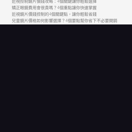
近視控制鏡片價錢攻略：4個關鍵讓你輕鬆選擇
矯正眼鏡費用會很貴嗎？4個重點讓你快速掌握
近視鏡片價錢控制的4個關鍵點，讓你輕鬆省錢
兒童鏡片價格如何影響選擇？4個要點幫你省下不必要開銷
兒童配眼鏡價格怎麼算？4個主題幫你解惑
Recent Comments
尚無留言可供顯示。
兒童眼鏡挑選指南 © 2026. All Rights Reserved.
Powered by
WordPress
. Theme by
Alx
.