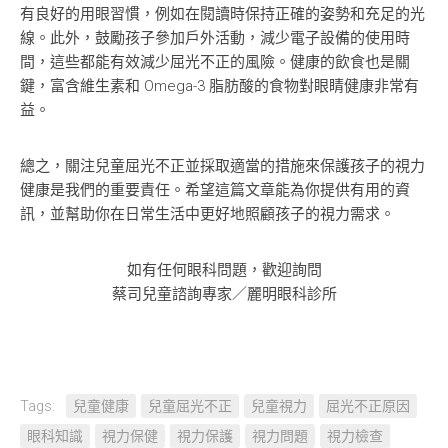
有良好的用眼習慣，例如在閱讀時保持正確的姿勢和充足的光
線。此外，鼓勵孩子參加戶外活動，減少電子設備的使用時
間，這些都能有效減少屈光不正的風險。健康的飲食也是關
鍵，富含維生素和 Omega-3 脂肪酸的食物對眼睛健康非常有
益。
總之，關注兒童屈光不正並採取適當的措施來保護孩子的視力
健康是我們的重要責任。希望這篇文章能為你提供有用的資
訊，並幫助你在日常生活中更好地照顧孩子的視力需求。
如有任何眼科問題，歡迎詢問
蔡司兒童諮詢專家／麗明眼科診所
Tags:
兒童健康
兒童屈光不正
兒童視力
屈光不正原因
眼科知識
視力保健
視力保護
視力問題
視力檢查