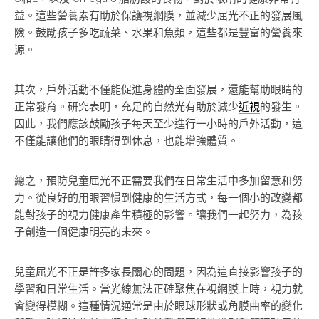
益。這些營養素有助於保護視網膜，並減少屈光不正的發展風
險。鼓勵孩子多吃蔬菜、水果和魚類，這些都是豐富的營養來
源。
其次，戶外活動不僅能促進身體的全面發展，還能幫助眼睛的
正常發育。研究表明，充足的自然光有助於減少
近視
的發生。
因此，我們應該鼓勵孩子每天至少進行一小時的戶外活動，這
不僅能讓他們的眼睛得到休息，也能增強體質。
總之，預防兒童屈光不正需要我們在日常生活中多加留意和努
力。從良好的用眼習慣到健康的生活方式，每一個小的改變都
能對孩子的視力健康產生積極的影響。讓我們一起努力，為孩
子創造一個健康明亮的未來。
兒童屈光不正是許多家長關心的問題，因為這直接影響孩子的
學習和日常生活。當光線無法正確聚焦在視網膜上時，視力就
會變得模糊。這種情況通常是由於眼球形狀或角膜曲率的變化