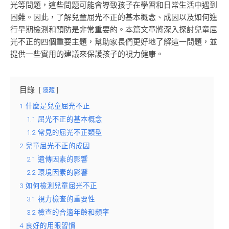
光等問題，這些問題可能會導致孩子在學習和日常生活中遇到
困難。因此，了解兒童屈光不正的基本概念、成因以及如何進
行早期檢測和預防是非常重要的。本篇文章將深入探討兒童屈
光不正的四個重要主題，幫助家長們更好地了解這一問題，並
提供一些實用的建議來保護孩子的視力健康。
目錄
隱藏
1
什麼是兒童屈光不正
1.1
屈光不正的基本概念
1.2
常見的屈光不正類型
2
兒童屈光不正的成因
2.1
遺傳因素的影響
2.2
環境因素的影響
3
如何檢測兒童屈光不正
3.1
視力檢查的重要性
3.2
檢查的合適年齡和頻率
4
良好的用眼習慣