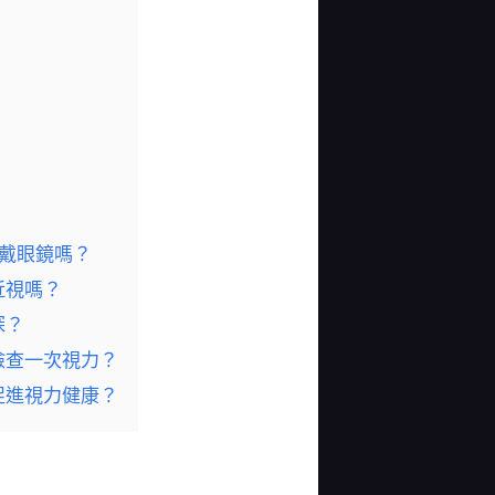
佩戴眼鏡嗎？
近視嗎？
深？
檢查一次視力？
促進視力健康？