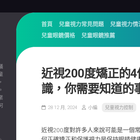
首頁
兒童視力常見問題
兒童視力情
兒童眼鏡價格
兒童眼鏡推薦
議
近視200度矯正的
童
，
識，你需要知道的
。
業
何
28 12 月, 2024
小編
兒童視力控制
近視200度對許多人來說可能是一個
何正確矯正和保護視力是保持眼睛健