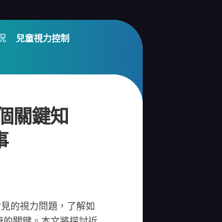
況
兒童視力控制
4個關鍵知
事
常見的視力問題，了解如
康的關鍵。本文將探討近