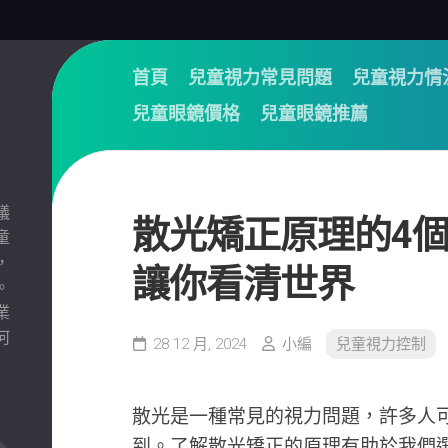
首頁
兒童視力常見問題
兒童視力情
兒童眼鏡價格
兒童眼鏡推薦
議
散光矯正原理的4
童
，
讓你看清世界
。
業
何
28 12 月, 2024
小編
兒童視力控制
散光是一種常見的視力問題，許多人
到。了解散光矯正的原理有助於我們