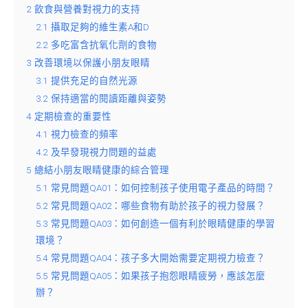
2
飲食與營養對視力的支持
2.1
攝取足夠的維生素A和D
2.2
多吃富含抗氧化劑的食物
3
改善環境以保護小朋友眼睛
3.1
提供充足的自然光源
3.2
保持適當的閱讀距離與姿勢
4
定期檢查的重要性
4.1
視力檢查的頻率
4.2
及早發現視力問題的益處
5
總結小朋友眼睛健康的綜合管理
5.1
常見問題QA01：如何控制孩子使用電子產品的時間？
5.2
常見問題QA02：哪些食物有助於孩子的視力發展？
5.3
常見問題QA03：如何創造一個有利於眼睛健康的學習
環境？
5.4
常見問題QA04：孩子多大開始需要定期視力檢查？
5.5
常見問題QA05：如果孩子抱怨眼睛疲勞，應該怎麼
辦？