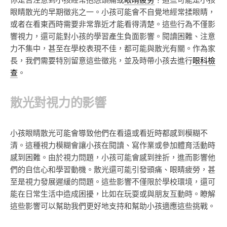
你是否注意到小孩經常抱怨頭痛或
眼睛疲勞
？這些可能是小孩
眼睛散光的早期徵兆之一。小孩可能會不自覺地經常揉眼睛，
或者在看東西時需要非常靠近才能看得清楚。這些行為不僅影
響視力，還可能對小孩的學習產生負面影響。閱讀困難、注意
力不集中，甚至在學校表現不佳，都可能與散光有關。作為家
長，我們需要特別留意這些徵兆，並及時帶小孩去進行
眼科檢
查
。
散光對視力的影響
小孩眼睛散光可能會導致他們在看遠或看近時都感到模糊不
清。這種視力模糊會讓小孩在閱讀、寫作業或參加體育活動時
感到困難。由於視力問題，小孩可能會感到挫折，進而影響他
們的自信心和學習動機。散光還可能引發頭痛、眼睛疲勞，甚
至是視力發展遲緩的問題。這些影響不僅限於學校環境，還可
能在日常生活中造成困擾，比如在玩耍或與朋友互動時。瞭解
這些影響可以幫助我們更好地支持和幫助小孩適應這些挑戰。