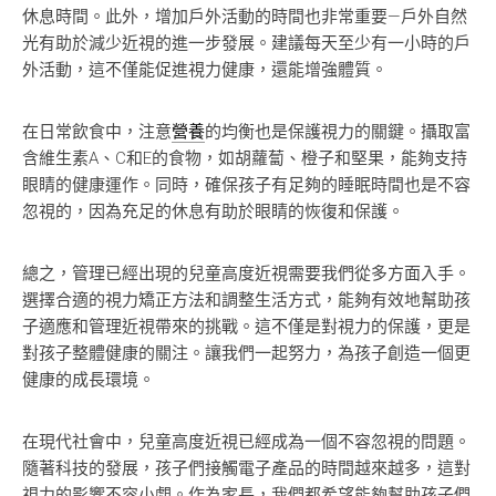
休息時間。此外，增加戶外活動的時間也非常重要—戶外自然
光有助於減少近視的進一步發展。建議每天至少有一小時的戶
外活動，這不僅能促進視力健康，還能增強體質。
在日常飲食中，注意
營養
的均衡也是保護視力的關鍵。攝取富
含維生素A、C和E的食物，如胡蘿蔔、橙子和堅果，能夠支持
眼睛的健康運作。同時，確保孩子有足夠的睡眠時間也是不容
忽視的，因為充足的休息有助於眼睛的恢復和保護。
總之，管理已經出現的兒童高度近視需要我們從多方面入手。
選擇合適的視力矯正方法和調整生活方式，能夠有效地幫助孩
子適應和管理近視帶來的挑戰。這不僅是對視力的保護，更是
對孩子整體健康的關注。讓我們一起努力，為孩子創造一個更
健康的成長環境。
在現代社會中，兒童高度近視已經成為一個不容忽視的問題。
隨著科技的發展，孩子們接觸電子產品的時間越來越多，這對
視力的影響不容小覷。作為家長，我們都希望能夠幫助孩子們