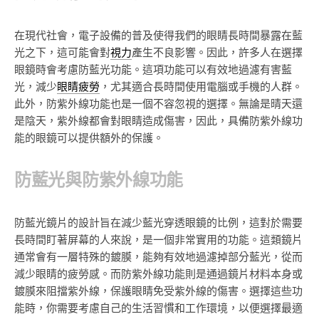
在現代社會，電子設備的普及使得我們的眼睛長時間暴露在藍
光之下，這可能會對
視力
產生不良影響。因此，許多人在選擇
眼鏡時會考慮防藍光功能。這項功能可以有效地過濾有害藍
光，減少
眼睛疲勞
，尤其適合長時間使用電腦或手機的人群。
此外，防紫外線功能也是一個不容忽視的選擇。無論是晴天還
是陰天，紫外線都會對眼睛造成傷害，因此，具備防紫外線功
能的眼鏡可以提供額外的保護。
防藍光與防紫外線功能
防藍光鏡片的設計旨在減少藍光穿透眼鏡的比例，這對於需要
長時間盯著屏幕的人來說，是一個非常實用的功能。這類鏡片
通常會有一層特殊的鍍膜，能夠有效地過濾掉部分藍光，從而
減少眼睛的疲勞感。而防紫外線功能則是通過鏡片材料本身或
鍍膜來阻擋紫外線，保護眼睛免受紫外線的傷害。選擇這些功
能時，你需要考慮自己的生活習慣和工作環境，以便選擇最適