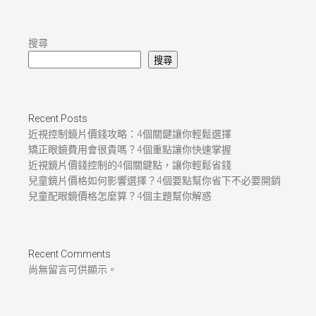
搜尋
搜尋
Recent Posts
近視控制鏡片價錢攻略：4個關鍵讓你輕鬆選擇
矯正眼鏡費用會很貴嗎？4個重點讓你快速掌握
近視鏡片價錢控制的4個關鍵點，讓你輕鬆省錢
兒童鏡片價格如何影響選擇？4個要點幫你省下不必要開銷
兒童配眼鏡價格怎麼算？4個主題幫你解惑
Recent Comments
尚無留言可供顯示。