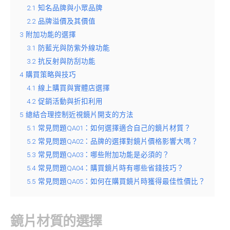
2.1
知名品牌與小眾品牌
2.2
品牌溢價及其價值
3
附加功能的選擇
3.1
防藍光與防紫外線功能
3.2
抗反射與防刮功能
4
購買策略與技巧
4.1
線上購買與實體店選擇
4.2
促銷活動與折扣利用
5
總結合理控制近視鏡片開支的方法
5.1
常見問題QA01：如何選擇適合自己的鏡片材質？
5.2
常見問題QA02：品牌的選擇對鏡片價格影響大嗎？
5.3
常見問題QA03：哪些附加功能是必須的？
5.4
常見問題QA04：購買鏡片時有哪些省錢技巧？
5.5
常見問題QA05：如何在購買鏡片時獲得最佳性價比？
鏡片材質的選擇