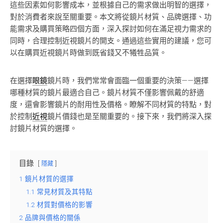
這些因素如何影響成本，並根據自己的需求做出明智的選擇，
對於消費者來說至關重要。本文將從鏡片材質、品牌選擇、功
能需求及購買策略四個方面，深入探討如何在滿足視力需求的
同時，合理控制近視鏡片的開支。通過這些實用的建議，您可
以在購買近視鏡片時做到既省錢又不犧牲品質。
在選擇
眼鏡
鏡片時，我們常常會面臨一個重要的決策——選擇
哪種材質的鏡片最適合自己。鏡片材質不僅影響佩戴的舒適
度，還會影響鏡片的耐用性及價格。瞭解不同材質的特點，對
於控制
近視
鏡片價錢也是至關重要的。接下來，我們將深入探
討鏡片材質的選擇。
目錄
隱藏
1
鏡片材質的選擇
1.1
常見材質及其特點
1.2
材質對價格的影響
2
品牌與價格的關係