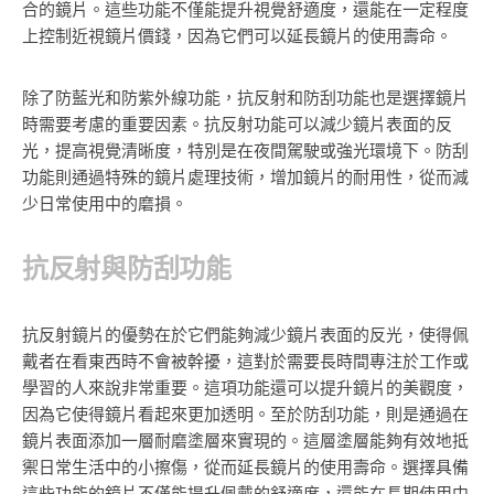
合的鏡片。這些功能不僅能提升視覺舒適度，還能在一定程度
上控制近視鏡片價錢，因為它們可以延長鏡片的使用壽命。
除了防藍光和防紫外線功能，抗反射和防刮功能也是選擇鏡片
時需要考慮的重要因素。抗反射功能可以減少鏡片表面的反
光，提高視覺清晰度，特別是在夜間駕駛或強光環境下。防刮
功能則通過特殊的鏡片處理技術，增加鏡片的耐用性，從而減
少日常使用中的磨損。
抗反射與防刮功能
抗反射鏡片的優勢在於它們能夠減少鏡片表面的反光，使得佩
戴者在看東西時不會被幹擾，這對於需要長時間專注於工作或
學習的人來說非常重要。這項功能還可以提升鏡片的美觀度，
因為它使得鏡片看起來更加透明。至於防刮功能，則是通過在
鏡片表面添加一層耐磨塗層來實現的。這層塗層能夠有效地抵
禦日常生活中的小擦傷，從而延長鏡片的使用壽命。選擇具備