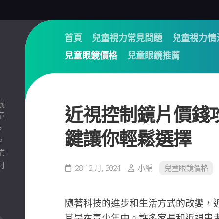
首頁
兒童視力常見問題
兒童視力情
兒童眼鏡價格
兒童眼鏡推薦
議
近視控制鏡片價錢
童
，
鍵讓你輕鬆選擇
。
業
何
28 12 月, 2024
小編
兒童眼鏡價格
隨著科技的進步和生活方式的改變，
其是在青少年中。許多家長和近視患