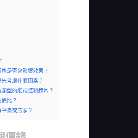
性
價格是否會影響效果？
優先考慮什麼因素？
些類型的近視控制鏡片？
性價比？
買平臺或店家？
與價錢