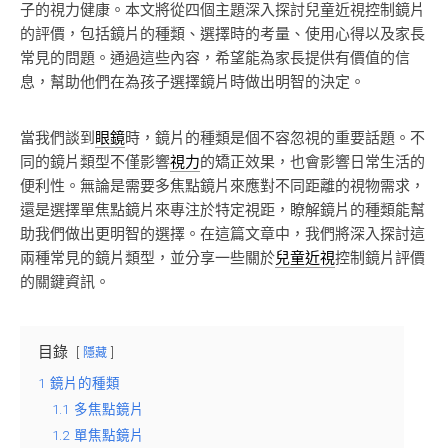
子的視力健康。本文將從四個主題深入探討兒童近視控制鏡片
的評價，包括鏡片的種類、選擇時的考量、使用心得以及家長
常見的問題。通過這些內容，希望能為家長提供有價值的信
息，幫助他們在為孩子選擇鏡片時做出明智的決定。
當我們談到
眼鏡
時，鏡片的種類是個不容忽視的重要話題。不
同的鏡片類型不僅影響
視力
的矯正效果，也會影響日常生活的
便利性。無論是需要多焦點鏡片來應對不同距離的視物需求，
還是選擇單焦點鏡片來專注於特定視距，瞭解鏡片的種類能幫
助我們做出更明智的選擇。在這篇文章中，我們將深入探討這
兩種常見的鏡片類型，並分享一些關於
兒童
近視
控制鏡片評價
的關鍵資訊。
目錄
隱藏
1
鏡片的種類
1.1
多焦點鏡片
1.2
單焦點鏡片