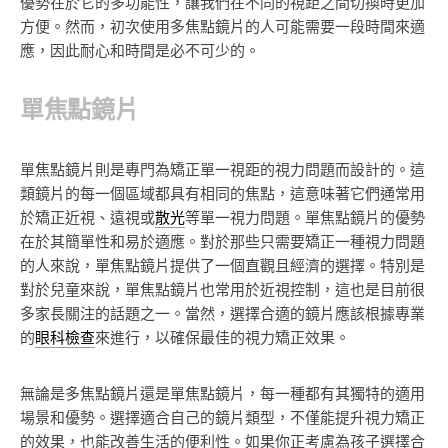
優勢在於它的多功能性，讓我們在不同的視距之間切換時更加
方便。然而，初次使用多焦點鏡片的人可能需要一段時間來適
應，因此耐心和時間是必不可少的。
單焦點鏡片
單焦點鏡片則是專門為矯正單一視距的視力問題而設計的。這
類鏡片的每一個區域都具有相同的焦點，這意味著它們通常用
於矯正近視、遠視或
散光
等單一視力問題。單焦點鏡片的優勢
在於其簡單性和易於適應。對於那些只需要矯正一種視力問題
的人來說，單焦點鏡片提供了一個直觀且經濟的選擇。特別是
對於兒童來說，單焦點鏡片也常用於近視控制，這也是目前很
多家長關注的話題之一。當然，選擇合適的鏡片應該根據專業
的
眼科檢查
來進行，以確保最佳的視力矯正效果。
無論是多焦點鏡片還是單焦點鏡片，每一種都有其獨特的適用
場景和優勢。選擇適合自己的鏡片類型，不僅能提升視力矯正
的效果，也能改善生活的便利性。如果你正考慮為孩子選擇合