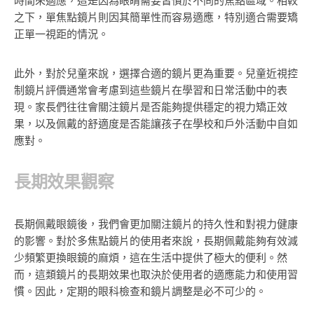
時間來適應，這是因為眼睛需要習慣於不同的焦點區域。相較
之下，單焦點鏡片則因其簡單性而容易適應，特別適合需要矯
正單一視距的情況。
此外，對於兒童來說，選擇合適的鏡片更為重要。兒童近視控
制鏡片評價通常會考慮到這些鏡片在學習和日常活動中的表
現。家長們往往會關注鏡片是否能夠提供穩定的視力矯正效
果，以及佩戴的舒適度是否能讓孩子在學校和戶外活動中自如
應對。
長期效果觀察
長期佩戴眼鏡後，我們會更加關注鏡片的持久性和對視力健康
的影響。對於多焦點鏡片的使用者來說，長期佩戴能夠有效減
少頻繁更換眼鏡的麻煩，這在生活中提供了極大的便利。然
而，這類鏡片的長期效果也取決於使用者的適應能力和使用習
慣。因此，定期的眼科檢查和鏡片調整是必不可少的。