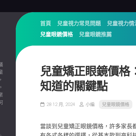
首頁
兒童視力常見問題
兒童視力情
兒童眼鏡價格
兒童眼鏡推薦
議
兒童矯正眼鏡價格
童
，
知道的關鍵點
。
業
何
28 12 月, 2024
小編
兒童眼鏡價格
當談到兒童矯正眼鏡價格，許多家長
有各式各樣的選擇，從基本款到高科